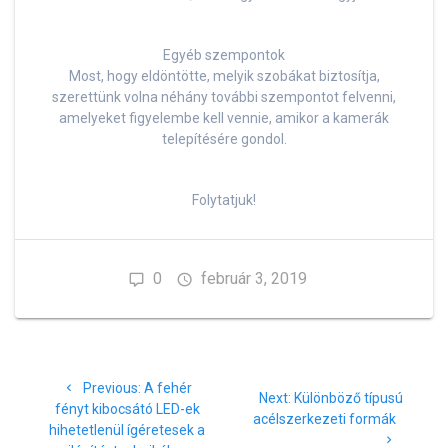
Egyéb szempontok
Most, hogy eldöntötte, melyik szobákat biztosítja,
szerettünk volna néhány további szempontot felvenni,
amelyeket figyelembe kell vennie, amikor a kamerák
telepítésére gondol.
Folytatjuk!
0
február 3, 2019
Bejegyzés
Previous
Previous:
A fehér
navigáció
Next
Next:
Különböző típusú
post:
fényt kibocsátó LED-ek
post:
acélszerkezeti formák
hihetetlenül ígéretesek a