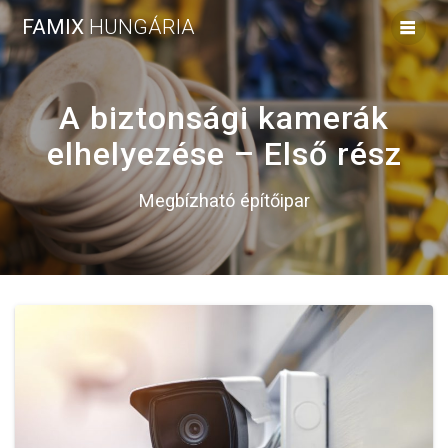
Skip
FAMIX
HUNGÁRIA
to
content
A biztonsági kamerák
elhelyezése – Első rész
Megbízható építőipar