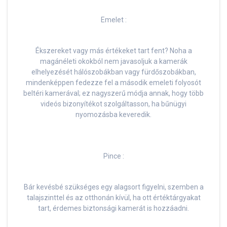
Emelet :
Ékszereket vagy más értékeket tart fent? Noha a
magánéleti okokból nem javasoljuk a kamerák
elhelyezését hálószobákban vagy fürdőszobákban,
mindenképpen fedezze fel a második emeleti folyosót
beltéri kamerával; ez nagyszerű módja annak, hogy több
videós bizonyítékot szolgáltasson, ha bűnügyi
nyomozásba keveredik.
Pince :
Bár kevésbé szükséges egy alagsort figyelni, szemben a
talajszinttel és az otthonán kívül, ha ott értéktárgyakat
tart, érdemes biztonsági kamerát is hozzáadni.