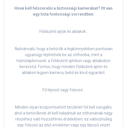
Hová kell felszerelni a biztonsági kamerákat? Itt van
egy lista fontossági sorrendben:
Földszinti ajtók és ablakok :
Nyilvánvaló, hogy a betörők a legkönnyebben pontosan
ugyanúgy léphetnek be az otthonba, mint a
háztulajdonosok: a földszinti ajtókon vagy ablakokon
keresztül. Fontos, hogy minden földszinti ajtón és
ablakon legyen kamera, belül és kívül egyaránt.
Fő lépcső vagy folyosó :
Minden olyan központosított területet fel kell vizsgálni,
ahol a betörőknek át kell haladniuk az otthonának nagy
részéhez való hozzáférés érdekében; ez valószínűleg
egy folyosó az első emeleten vagy egy lépcső vezet