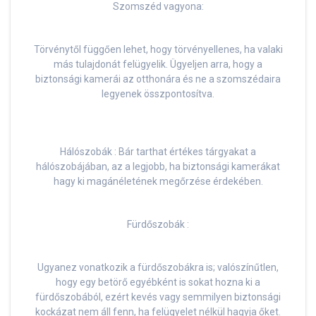
Szomszéd vagyona:
Törvénytől függően lehet, hogy törvényellenes, ha valaki
más tulajdonát felügyelik. Ügyeljen arra, hogy a
biztonsági kamerái az otthonára és ne a szomszédaira
legyenek összpontosítva.
Hálószobák : Bár tarthat értékes tárgyakat a
hálószobájában, az a legjobb, ha biztonsági kamerákat
hagy ki magánéletének megőrzése érdekében.
Fürdőszobák :
Ugyanez vonatkozik a fürdőszobákra is; valószínűtlen,
hogy egy betörő egyébként is sokat hozna ki a
fürdőszobából, ezért kevés vagy semmilyen biztonsági
kockázat nem áll fenn, ha felügyelet nélkül hagyja őket.