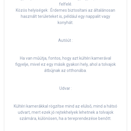
felfelé.
Közös helyiségek : Érdemes biztosítani az általánosan
használt területeket is, például egy nappalit vagy
konyhát.
Autóút :
Ha van műútja, fontos, hogy azt kültéri kamerával
figyelje, mivel ez egy másik gyakori hely, ahol a tolvajok
átbújnak az otthonába.
Udvar :
Kültéri kamerákkal rögzítse mind az elülső, mind a hátsó
udvart, mert ezek jó rejtekhelyek lehetnek a tolvajok
számára, különösen, ha a tereprendezése benőtt.